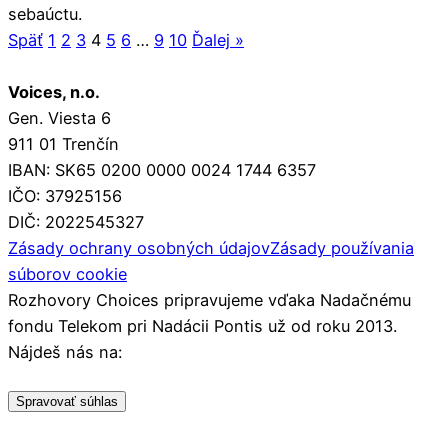
sebaúctu.
Späť
1
2
3
4
5
6
…
9
10
Ďalej »
Voices, n.o.
Gen. Viesta 6
911 01 Trenčín
IBAN: SK65 0200 0000 0024 1744 6357
IČO: 37925156
DIČ: 2022545327
Zásady ochrany osobných údajov
Zásady používania
súborov cookie
Rozhovory Choices pripravujeme vďaka Nadačnému
fondu Telekom pri Nadácii Pontis už od roku 2013.
Nájdeš nás na:
Spravovať súhlas