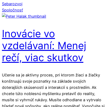
Sebarozvoj
Spoločnosť
Inovácie vo
vzdelávaní: Menej
rečí, viac skutkov
Učenie sa je aktívny proces, pri ktorom žiaci a žiačky
konštruujú svoje poznatky na základe svojich
doterajších skúseností a interakcií s prostredím. Ak
chcete túto noblesnú myšlienku pretaviť do reality,
musíte si vyhrnúť rukávy. Musíte odhodlane a vytrvalo
hľadať nové spôsoby, ako reálne pomáhať. Vypočujte si