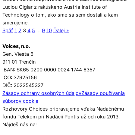
Luciou Ciglar z rakúskeho Austria Institute of
Technology o tom, ako sme sa sem dostali a kam
smerujeme.
Späť
1
2
3
4
5
…
9
10
Ďalej »
Voices, n.o.
Gen. Viesta 6
911 01 Trenčín
IBAN: SK65 0200 0000 0024 1744 6357
IČO: 37925156
DIČ: 2022545327
Zásady ochrany osobných údajov
Zásady používania
súborov cookie
Rozhovory Choices pripravujeme vďaka Nadačnému
fondu Telekom pri Nadácii Pontis už od roku 2013.
Nájdeš nás na: