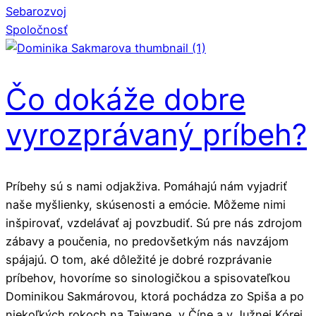
Sebarozvoj
Spoločnosť
Čo dokáže dobre
vyrozprávaný príbeh?
Príbehy sú s nami odjakživa. Pomáhajú nám vyjadriť
naše myšlienky, skúsenosti a emócie. Môžeme nimi
inšpirovať, vzdelávať aj povzbudiť. Sú pre nás zdrojom
zábavy a poučenia, no predovšetkým nás navzájom
spájajú. O tom, aké dôležité je dobré rozprávanie
príbehov, hovoríme so sinologičkou a spisovateľkou
Dominikou Sakmárovou, ktorá pochádza zo Spiša a po
niekoľkých rokoch na Taiwane, v Číne a v Južnej Kórei