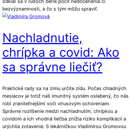
odkiaľ sa v ľuďoch berie pocit nedocenenia či
bezvýznamnosti, a čo s tým môžu spraviť.
Nachladnutie,
chrípka a covid: Ako
sa správne liečiť?
Praktické rady sa na zimu určite zídu. Počas chladných
mesiacov je totiž náš imunitný systém oslabený, čo nás
robí zraniteľnejšími voči vírusovým ochoreniam.
Správne rozlíšenie medzi nachladnutím, chrípkou a
covidom a ich vhodná liečba znížia riziko komplikácií a
urýchlia zotavenie. S lekárničkou Vladimírou Gromovou