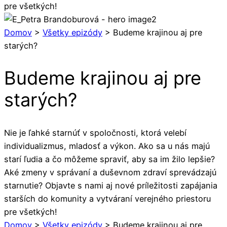
pre všetkých!
Domov
>
Všetky epizódy
>
Budeme krajinou aj pre
starých?
Budeme krajinou aj pre
starých?
Nie je ľahké starnúť v spoločnosti, ktorá velebí
individualizmus, mladosť a výkon. Ako sa u nás majú
starí ľudia a čo môžeme spraviť, aby sa im žilo lepšie?
Aké zmeny v správaní a duševnom zdraví sprevádzajú
starnutie? Objavte s nami aj nové príležitosti zapájania
starších do komunity a vytváraní verejného priestoru
pre všetkých!
Domov
>
Všetky epizódy
>
Budeme krajinou aj pre