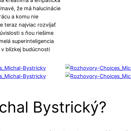
cia kreatívna a empatická
jímavé, že má halucinácie
rácu a komu nie
 teraz najviac rozvíjať
úvislosti s ňou riešime
melá superinteligencia
 v blízkej budúcnosti
ichal Bystrický?