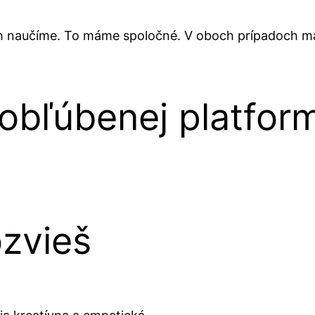
 ich naučíme. To máme spoločné. V oboch prípadoch m
 obľúbenej platfor
ozvieš