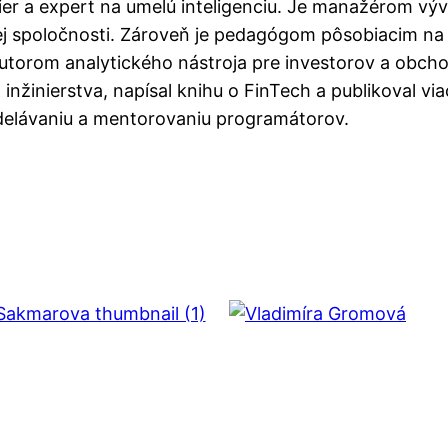
nier a expert na umelú inteligenciu. Je manažérom výv
ej spoločnosti. Zároveň je pedagógom pôsobiacim na 
 autorom analytického nástroja pre investorov a obch
inžinierstva, napísal knihu o FinTech a publikoval v
delávaniu a mentorovaniu programátorov.