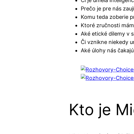
Či je umelá inteligen
Prečo je pre nás zau
Komu teda zoberie p
Ktoré zručnosti máme
Aké etické dilemy v s
Či vznikne niekedy u
Aké úlohy nás čakajú
Kto je M