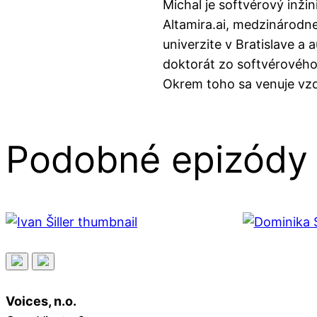
Michal je softvérový inži
Altamira.ai, medzinárodn
univerzite v Bratislave a
doktorát zo softvérového 
Okrem toho sa venuje vz
Podobné epizódy
Voices, n.o.