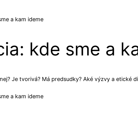
 sme a kam ideme
cia: kde sme a 
nej? Je tvorivá? Má predsudky? Aké výzvy a etické di
 sme a kam ideme