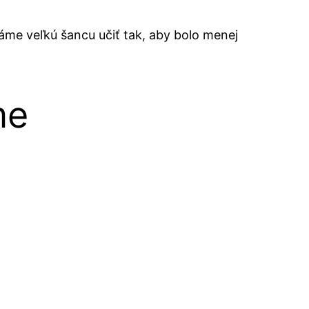
áme veľkú šancu učiť tak, aby bolo menej
me