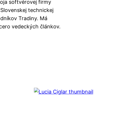
oja softvérovej firmy
Slovenskej technickej
odníkov Tradiny. Má
iacero vedeckých článkov.